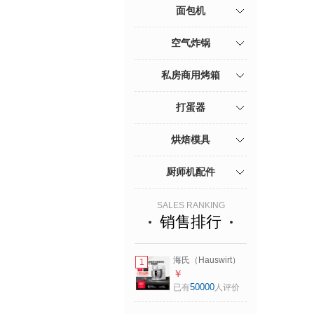
面包机
空气炸锅
私房商用烤箱
打蛋器
烘焙模具
厨师机配件
SALES RANKING
销售排行
海氏（Hauswirt）
1
【升级款】M5厨师
￥
机和面机家用全自
50000
已有
人评价
动揉面一体压面机
打蛋器面条机多功