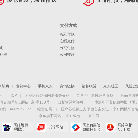
多仓直发，极速配送
正品行货，精致
支付方式
货到付款
在线支付
询
分期付款
标准
公司转账
家帮助
|
营销中心
|
手机京东
|
友情链接
|
销售联盟
|
京东社区
|
风险监
4号
|
ICP
|
药品医疗器械网络服务备案
|
自营医疗器械经营资质
|
药品网络
可证编号新出网证(京)字150号
|
出版物经营许可证
|
违法和不良信息举报电话：40
线：4006067733
经营证照
|
医疗器械第三方平台备案凭证（京）网械平台备字（
京东旗下网站：
京东钱包
|
京东云