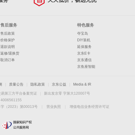
服务
天天低价，畅选无忧
售后服务
特色服务
售后政策
夺宝岛
价格保护
DIY装机
退款说明
延保服务
返修/退换货
京东E卡
取消订单
京东通信
京鱼座智能
测
|
质量公告
|
隐私政策
|
京东公益
|
Media & IR
交易第三方平台备案凭证
|
新出发京零 字第大120007号
06561155
2023）第00013号
|
营业执照
|
增值电信业务经营许可证