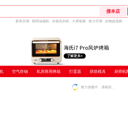
新风空调
聪明油烟机
冰箱洗衣机
大屏电视
格力空调
好物超值购
机
空气炸锅
私房商用烤箱
打蛋器
烘焙模具
厨师机
努力加载中，请稍后...