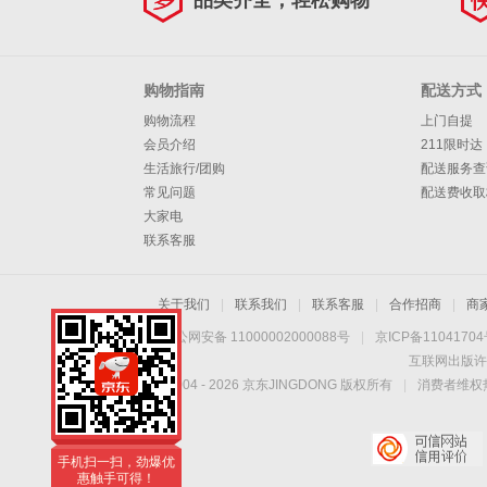
品类齐全，轻松购物
购物指南
配送方式
购物流程
上门自提
会员介绍
211限时达
生活旅行/团购
配送服务查
常见问题
配送费收取
大家电
联系客服
关于我们
|
联系我们
|
联系客服
|
合作招商
|
商
京公网安备 11000002000088号
|
京ICP备1104170
互联网出版许
Copyright © 2004 -
2026
京东JINGDONG 版权所有
|
消费者维权热
手机扫一扫，劲爆优
惠触手可得！
手机扫一扫，劲爆优
惠触手可得！