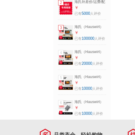
海氏补差价/运费/配
2
能轻音电动料理机
件/维修链接（差多
￥
七夕礼物 M5 Max
少补多少，非商
5000
已有
人评价
升级彩屏版 5.5L
品，拍前联系客
服，请勿乱购买）
海氏（Hauswirt）
3
单拍不发货 1元-拍
C40三代电烤箱家
￥
前联系客服
用专业烘焙搪瓷内
100000
已有
人评价
胆多功能大容量发
酵一体机侧风机上
海氏（Hauswirt）
4
色均匀七夕礼物 湖
【升级款】i7 Pro风
￥
水绿 40L
炉烤箱Max双腔家
20000
已有
人评价
用平炉风炉二合一
空气炸锅专业烘焙
海氏（Hauswirt）
5
发酵多功能一体机
C40四代电烤箱家
￥
七夕礼物 i7Pro双层
用专业烘焙多功能
10000
已有
人评价
同烤 40L
发酵一体机空气炸
背部风机热风循环
海氏（Hauswirt）
6
四面搪瓷内胆七夕
海氏厨师机多功能
￥
礼物 米白色 40L
配件 金属制面三合
10000
已有
人评价
一